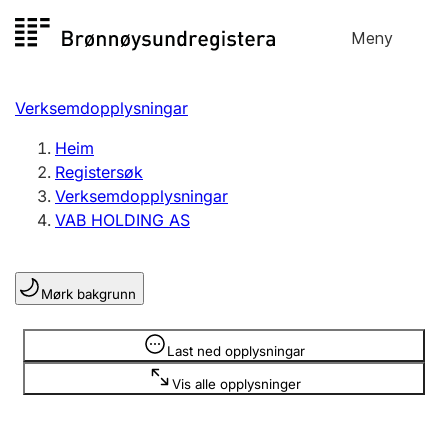
Hopp
Meny
Registersøk
til
Søk
Velg språk
innhald
Verksemdopplysningar
Aksjeselskap
Registrere, endre, slette
Heim
Registersøk
Verksemdopplysningar
Enkeltpersonføretak
VAB HOLDING AS
Registrere, endre, slette
Mørk bakgrunn
Lag og foreining
Registrere, endre, slette
Opplysninger er skjult
Last ned opplysningar
Vis alle opplysninger
Fleire organisasjonsformer