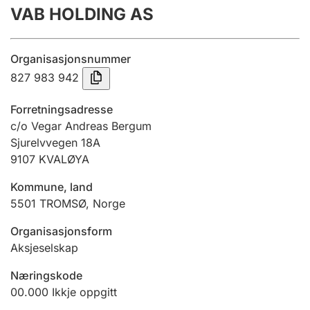
VAB HOLDING AS
Årsrekneskap
Innsending og forseinkingsgebyr
Organisasjonsnummer
827 983 942
Tinglysing
Forretningsadresse
c/o Vegar Andreas Bergum
Sjurelvvegen 18A
Jeger
9107
KVALØYA
Betaling og jegeravgiftskort
Kommune, land
5501
TROMSØ
,
Norge
Ektepaktrettleiaren
Organisasjonsform
Aksjeselskap
Andre tema
Næringskode
00.000
Ikkje oppgitt