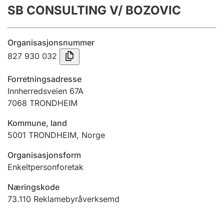
SB CONSULTING V/ BOZOVIC
Årsrekneskap
Innsending og forseinkingsgebyr
Organisasjonsnummer
827 930 032
Tinglysing
Forretningsadresse
Innherredsveien 67A
7068
TRONDHEIM
Jeger
Betaling og jegeravgiftskort
Kommune, land
5001
TRONDHEIM
,
Norge
Ektepaktrettleiaren
Organisasjonsform
Enkeltpersonforetak
Næringskode
Andre tema
73.110
Reklamebyråverksemd