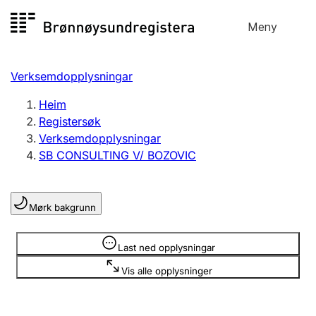
Hopp
Meny
Registersøk
til
Søk
Velg språk
innhald
Verksemdopplysningar
Aksjeselskap
Registrere, endre, slette
Heim
Registersøk
Verksemdopplysningar
Enkeltpersonføretak
SB CONSULTING V/ BOZOVIC
Registrere, endre, slette
Mørk bakgrunn
Lag og foreining
Registrere, endre, slette
Opplysninger er skjult
Last ned opplysningar
Vis alle opplysninger
Fleire organisasjonsformer