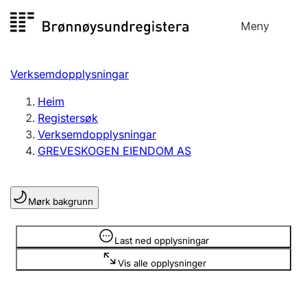
Hopp
Meny
Registersøk
til
Søk
Velg språk
innhald
Verksemdopplysningar
Aksjeselskap
Registrere, endre, slette
Heim
Registersøk
Verksemdopplysningar
Enkeltpersonføretak
GREVESKOGEN EIENDOM AS
Registrere, endre, slette
Mørk bakgrunn
Lag og foreining
Registrere, endre, slette
Opplysninger er skjult
Last ned opplysningar
Vis alle opplysninger
Fleire organisasjonsformer