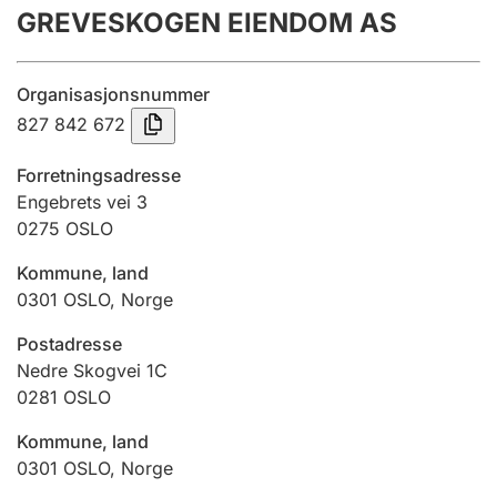
GREVESKOGEN EIENDOM AS
Årsrekneskap
Innsending og forseinkingsgebyr
Organisasjonsnummer
827 842 672
Tinglysing
Forretningsadresse
Engebrets vei 3
0275
OSLO
Jeger
Betaling og jegeravgiftskort
Kommune, land
0301
OSLO
,
Norge
Ektepaktrettleiaren
Postadresse
Nedre Skogvei 1C
0281
OSLO
Andre tema
Kommune, land
0301
OSLO
,
Norge