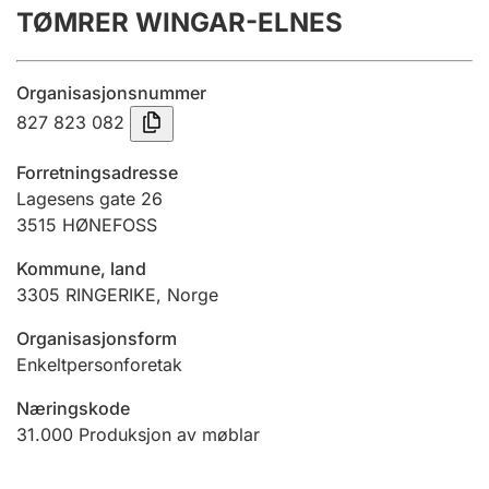
TØMRER WINGAR-ELNES
Årsrekneskap
Innsending og forseinkingsgebyr
Organisasjonsnummer
827 823 082
Tinglysing
Forretningsadresse
Lagesens gate 26
3515
HØNEFOSS
Jeger
Betaling og jegeravgiftskort
Kommune, land
3305
RINGERIKE
,
Norge
Ektepaktrettleiaren
Organisasjonsform
Enkeltpersonforetak
Næringskode
Andre tema
31.000
Produksjon av møblar