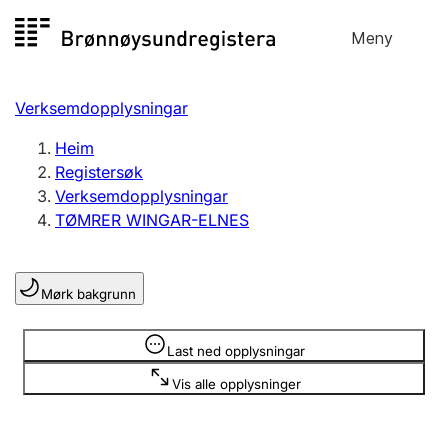
Hopp
Meny
Registersøk
til
Søk
Velg språk
innhald
Verksemdopplysningar
Aksjeselskap
Registrere, endre, slette
Heim
Registersøk
Verksemdopplysningar
Enkeltpersonføretak
TØMRER WINGAR-ELNES
Registrere, endre, slette
Mørk bakgrunn
Lag og foreining
Registrere, endre, slette
Opplysninger er skjult
Last ned opplysningar
Vis alle opplysninger
Fleire organisasjonsformer