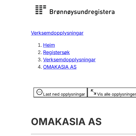
Registersøk
Aksjesel
Registrer
Verksemdopplysningar
Lag og foreining
Fleire
Heim
Registrere, endre, slette
organisa
Registersøk
Verksemdopplysningar
OMAKASIA AS
Tinglysing
Jeger
Betaling 
Opplysninger er skjult
Last ned opplysningar
Vis alle opplysninge
Andre tema
OMAKASIA AS