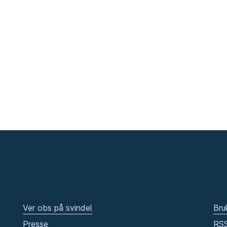
Ver obs på svindel
Bru
Presse
RS