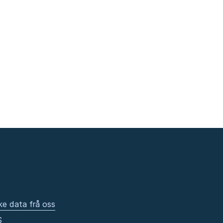
ke data frå oss
S