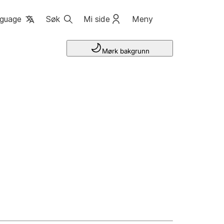
guage
Søk
Mi side
Meny
Mørk bakgrunn