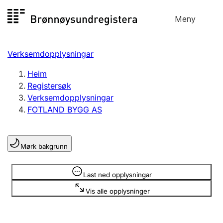
Hopp
Meny
Registersøk
til
Søk
Velg språk
innhald
Verksemdopplysningar
Aksjeselskap
Registrere, endre, slette
Heim
Registersøk
Verksemdopplysningar
Enkeltpersonføretak
FOTLAND BYGG AS
Registrere, endre, slette
Mørk bakgrunn
Lag og foreining
Registrere, endre, slette
Opplysninger er skjult
Last ned opplysningar
Vis alle opplysninger
Fleire organisasjonsformer