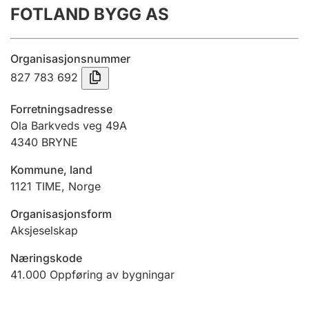
FOTLAND BYGG AS
Årsrekneskap
Innsending og forseinkingsgebyr
Organisasjonsnummer
827 783 692
Tinglysing
Forretningsadresse
Ola Barkveds veg 49A
4340
BRYNE
Jeger
Betaling og jegeravgiftskort
Kommune, land
1121
TIME
,
Norge
Ektepaktrettleiaren
Organisasjonsform
Aksjeselskap
Næringskode
Andre tema
41.000
Oppføring av bygningar