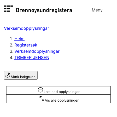
Hopp
Meny
Registersøk
til
Søk
Velg språk
innhald
Verksemdopplysningar
Aksjeselskap
Registrere, endre, slette
Heim
Registersøk
Verksemdopplysningar
Enkeltpersonføretak
TØMRER JENSEN
Registrere, endre, slette
Mørk bakgrunn
Lag og foreining
Registrere, endre, slette
Opplysninger er skjult
Last ned opplysningar
Vis alle opplysninger
Fleire organisasjonsformer