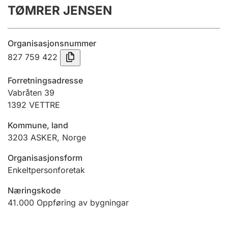
TØMRER JENSEN
Årsrekneskap
Innsending og forseinkingsgebyr
Organisasjonsnummer
827 759 422
Tinglysing
Forretningsadresse
Vabråten 39
1392
VETTRE
Jeger
Betaling og jegeravgiftskort
Kommune, land
3203
ASKER
,
Norge
Ektepaktrettleiaren
Organisasjonsform
Enkeltpersonforetak
Næringskode
Andre tema
41.000
Oppføring av bygningar