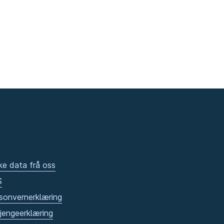
ke data frå oss
S
sonvernerklæring
gjengeerklæring