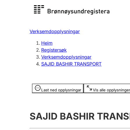
Registersøk
Aksjesel
Registrer
Verksemdopplysningar
Lag og foreining
Fleire
Heim
Registrere, endre, slette
organisa
Registersøk
Verksemdopplysningar
SAJID BASHIR TRANSPORT
Tinglysing
Jeger
Betaling 
Opplysninger er skjult
Last ned opplysningar
Vis alle opplysninge
Andre tema
SAJID BASHIR TRAN