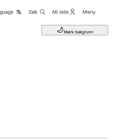
guage
Søk
Mi side
Meny
Mørk bakgrunn