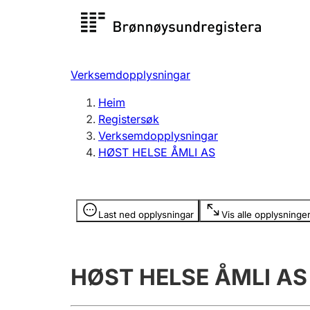
Registersøk
Aksjesel
Registrer
Verksemdopplysningar
Lag og foreining
Fleire
Heim
Registrere, endre, slette
organisa
Registersøk
Verksemdopplysningar
HØST HELSE ÅMLI AS
Tinglysing
Jeger
Betaling 
Opplysninger er skjult
Last ned opplysningar
Vis alle opplysninge
Andre tema
HØST HELSE ÅMLI AS