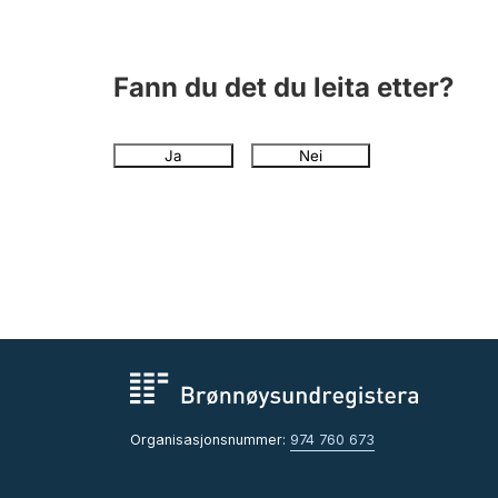
Fann du det du leita etter?
Ja
Nei
Organisasjonsnummer:
974 760 673