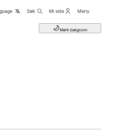
guage
Søk
Mi side
Meny
Mørk bakgrunn