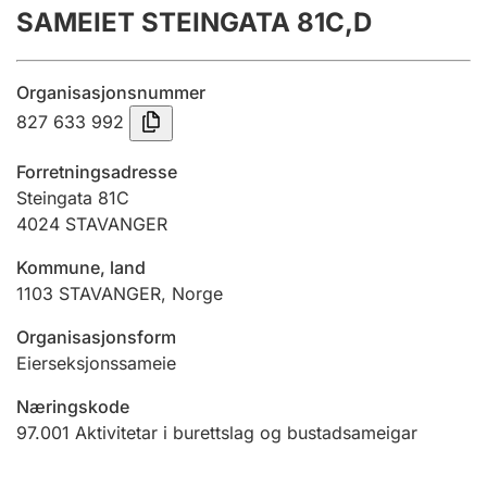
SAMEIET STEINGATA 81C,D
Årsrekneskap
Innsending og forseinkingsgebyr
Organisasjonsnummer
827 633 992
Tinglysing
Forretningsadresse
Steingata 81C
4024
STAVANGER
Jeger
Betaling og jegeravgiftskort
Kommune, land
1103
STAVANGER
,
Norge
Ektepaktrettleiaren
Organisasjonsform
Eierseksjonssameie
Næringskode
Andre tema
97.001
Aktivitetar i burettslag og bustadsameigar