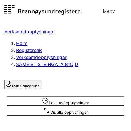
Hopp
Meny
Registersøk
til
Søk
Velg språk
innhald
Verksemdopplysningar
Aksjeselskap
Registrere, endre, slette
Heim
Registersøk
Verksemdopplysningar
Enkeltpersonføretak
SAMEIET STEINGATA 81C,D
Registrere, endre, slette
Mørk bakgrunn
Lag og foreining
Registrere, endre, slette
Opplysninger er skjult
Last ned opplysningar
Vis alle opplysninger
Fleire organisasjonsformer