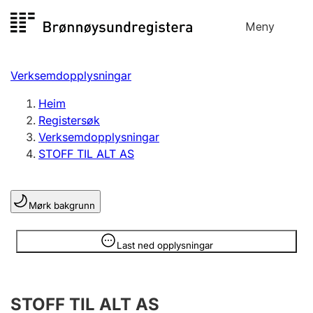
Hopp
Meny
Registersøk
til
Søk
Velg språk
innhald
Verksemdopplysningar
Aksjeselskap
Registrere, endre, slette
Heim
Registersøk
Verksemdopplysningar
Enkeltpersonføretak
STOFF TIL ALT AS
Registrere, endre, slette
Mørk bakgrunn
Lag og foreining
Registrere, endre, slette
Opplysninger er skjult
Last ned opplysningar
Fleire organisasjonsformer
STOFF TIL ALT AS