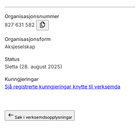
Årsrekneskap
Organisasjonsnummer
Innsending og forseinkingsgebyr
827 631 582
Organisasjonsform
Tinglysing
Aksjeselskap
Status
Jeger
Sletta
(28. august 2025)
Betaling og jegeravgiftskort
Kunngjeringar
Sjå registrerte kunngjeringar knytte til verksemda
Ektepaktrettleiaren
Søk i verksemdsopplysningar
Andre tema