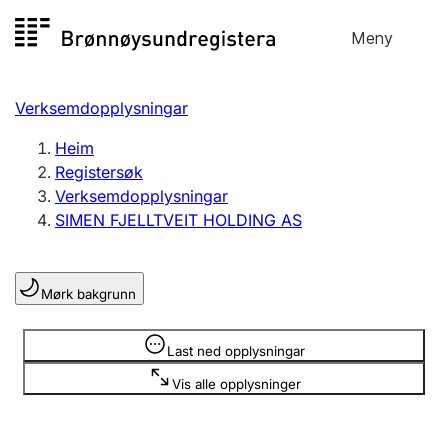
Hopp
Meny
Registersøk
til
Søk
Velg språk
innhald
Verksemdopplysningar
Aksjeselskap
Registrere, endre, slette
Heim
Registersøk
Verksemdopplysningar
Enkeltpersonføretak
SIMEN FJELLTVEIT HOLDING AS
Registrere, endre, slette
Mørk bakgrunn
Lag og foreining
Registrere, endre, slette
Opplysninger er skjult
Last ned opplysningar
Vis alle opplysninger
Fleire organisasjonsformer