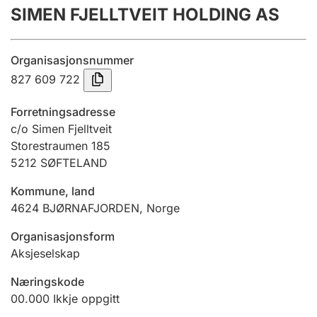
SIMEN FJELLTVEIT HOLDING AS
Årsrekneskap
Innsending og forseinkingsgebyr
Organisasjonsnummer
827 609 722
Tinglysing
Forretningsadresse
c/o Simen Fjelltveit
Storestraumen 185
Jeger
5212
SØFTELAND
Betaling og jegeravgiftskort
Kommune, land
4624
BJØRNAFJORDEN
,
Norge
Ektepaktrettleiaren
Organisasjonsform
Aksjeselskap
Andre tema
Næringskode
00.000
Ikkje oppgitt