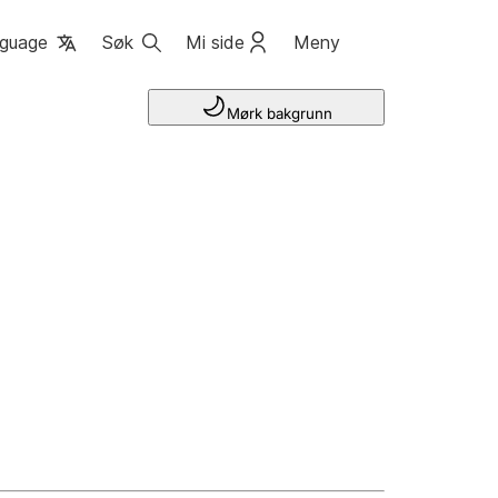
guage
Søk
Mi side
Meny
Mørk bakgrunn