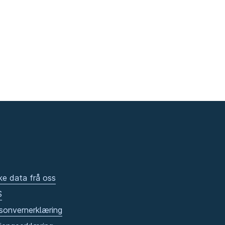
ke data frå oss
S
sonvernerklæring