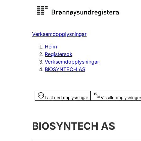
Registersøk
Aksjesel
Registrer
Verksemdopplysningar
Lag og foreining
Fleire
Heim
Registrere, endre, slette
organisa
Registersøk
Verksemdopplysningar
BIOSYNTECH AS
Tinglysing
Jeger
Betaling 
Opplysninger er skjult
Last ned opplysningar
Vis alle opplysninge
Andre tema
BIOSYNTECH AS