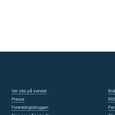
Ver obs på svindel
Bru
Presse
RS
Forenklingsbloggen
Per