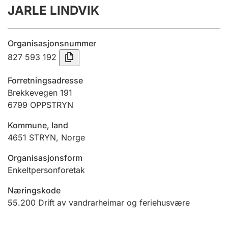
JARLE LINDVIK
Årsrekneskap
Innsending og forseinkingsgebyr
Organisasjonsnummer
827 593 192
Tinglysing
Forretningsadresse
Brekkevegen 191
6799
OPPSTRYN
Jeger
Betaling og jegeravgiftskort
Kommune, land
4651
STRYN
,
Norge
Ektepaktrettleiaren
Organisasjonsform
Enkeltpersonforetak
Næringskode
Andre tema
55.200
Drift av vandrarheimar og feriehusvære