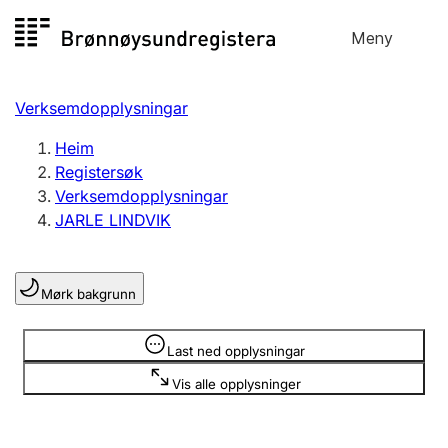
Hopp
Meny
Registersøk
til
Søk
Velg språk
innhald
Verksemdopplysningar
Aksjeselskap
Registrere, endre, slette
Heim
Registersøk
Verksemdopplysningar
Enkeltpersonføretak
JARLE LINDVIK
Registrere, endre, slette
Mørk bakgrunn
Lag og foreining
Registrere, endre, slette
Opplysninger er skjult
Last ned opplysningar
Vis alle opplysninger
Fleire organisasjonsformer