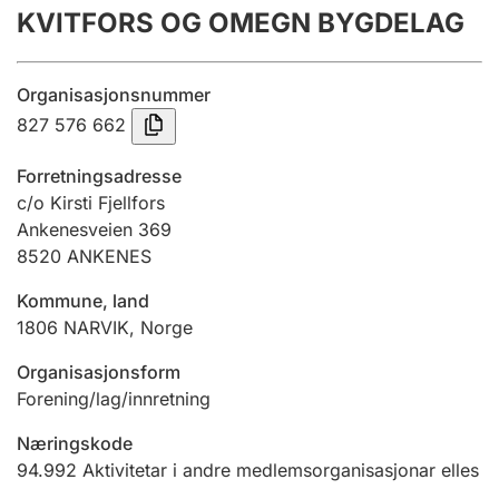
KVITFORS OG OMEGN BYGDELAG
Årsrekneskap
Innsending og forseinkingsgebyr
Organisasjonsnummer
827 576 662
Tinglysing
Forretningsadresse
c/o Kirsti Fjellfors
Ankenesveien 369
Jeger
8520
ANKENES
Betaling og jegeravgiftskort
Kommune, land
1806
NARVIK
,
Norge
Ektepaktrettleiaren
Organisasjonsform
Forening/lag/innretning
Andre tema
Næringskode
94.992
Aktivitetar i andre medlemsorganisasjonar elles