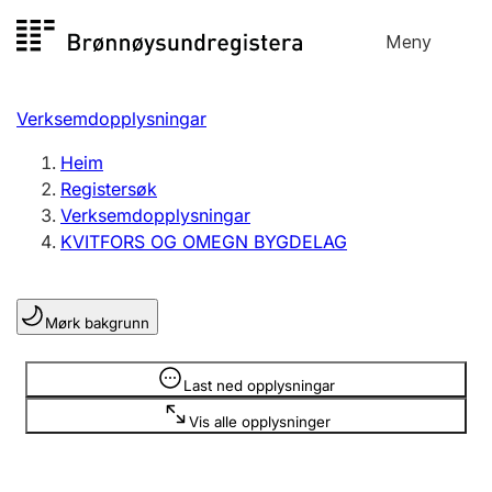
Hopp
Meny
Registersøk
til
Søk
Velg språk
innhald
Verksemdopplysningar
Aksjeselskap
Registrere, endre, slette
Heim
Registersøk
Verksemdopplysningar
Enkeltpersonføretak
KVITFORS OG OMEGN BYGDELAG
Registrere, endre, slette
Mørk bakgrunn
Lag og foreining
Registrere, endre, slette
Opplysninger er skjult
Last ned opplysningar
Vis alle opplysninger
Fleire organisasjonsformer