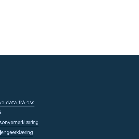
ke data frå oss
S
sonvernerklæring
gjengeerklæring