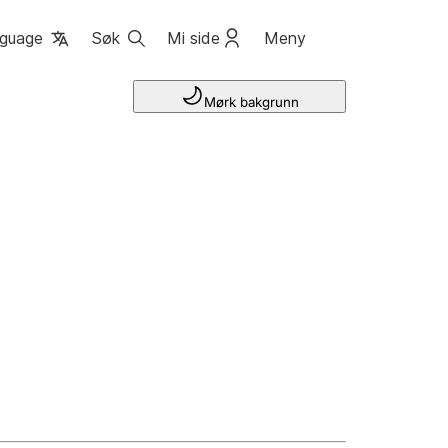
guage
Søk
Mi side
Meny
Mørk bakgrunn