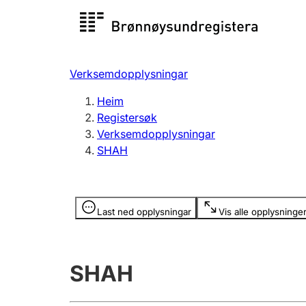
Registersøk
Aksjesel
Registrer
Verksemdopplysningar
Lag og foreining
Fleire
Heim
Registrere, endre, slette
organisa
Registersøk
Verksemdopplysningar
SHAH
Tinglysing
Jeger
Betaling 
Opplysninger er skjult
Last ned opplysningar
Vis alle opplysninge
Andre tema
SHAH