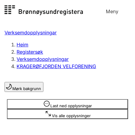
Hopp
Meny
Registersøk
til
Søk
Velg språk
innhald
Verksemdopplysningar
Aksjeselskap
Registrere, endre, slette
Heim
Registersøk
Verksemdopplysningar
Enkeltpersonføretak
KRAGERØFJORDEN VELFORENING
Registrere, endre, slette
Mørk bakgrunn
Lag og foreining
Registrere, endre, slette
Opplysninger er skjult
Last ned opplysningar
Vis alle opplysninger
Fleire organisasjonsformer