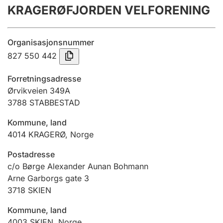
KRAGERØFJORDEN VELFORENING
Årsrekneskap
Innsending og forseinkingsgebyr
Organisasjonsnummer
827 550 442
Tinglysing
Forretningsadresse
Ørvikveien 349A
3788
STABBESTAD
Jeger
Betaling og jegeravgiftskort
Kommune, land
4014
KRAGERØ
,
Norge
Ektepaktrettleiaren
Postadresse
c/o Børge Alexander Aunan Bohmann
Arne Garborgs gate 3
3718
SKIEN
Andre tema
Kommune, land
4003
SKIEN
,
Norge