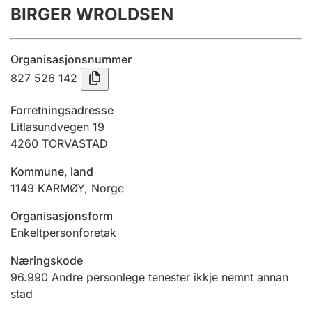
BIRGER WROLDSEN
Årsrekneskap
Innsending og forseinkingsgebyr
Organisasjonsnummer
827 526 142
Tinglysing
Forretningsadresse
Litlasundvegen 19
4260
TORVASTAD
Jeger
Betaling og jegeravgiftskort
Kommune, land
1149
KARMØY
,
Norge
Ektepaktrettleiaren
Organisasjonsform
Enkeltpersonforetak
Næringskode
Andre tema
96.990
Andre personlege tenester ikkje nemnt annan
stad