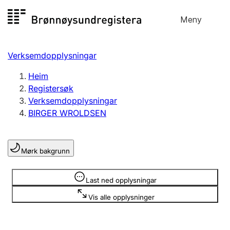
Hopp
Meny
Registersøk
til
Søk
Velg språk
innhald
Verksemdopplysningar
Aksjeselskap
Registrere, endre, slette
Heim
Registersøk
Verksemdopplysningar
Enkeltpersonføretak
BIRGER WROLDSEN
Registrere, endre, slette
Mørk bakgrunn
Lag og foreining
Registrere, endre, slette
Opplysninger er skjult
Last ned opplysningar
Vis alle opplysninger
Fleire organisasjonsformer