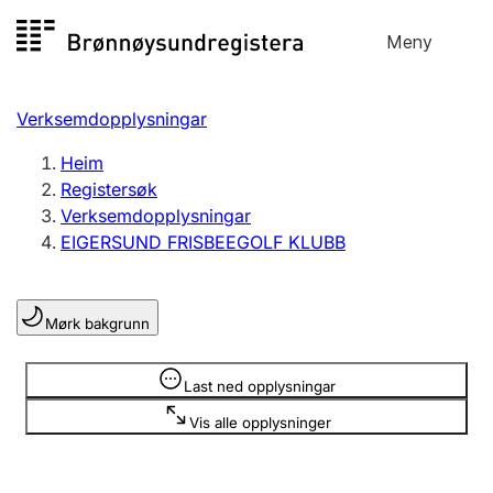
Hopp
Meny
Registersøk
til
Søk
Velg språk
innhald
Verksemdopplysningar
Aksjeselskap
Registrere, endre, slette
Heim
Registersøk
Verksemdopplysningar
Enkeltpersonføretak
EIGERSUND FRISBEEGOLF KLUBB
Registrere, endre, slette
Mørk bakgrunn
Lag og foreining
Registrere, endre, slette
Opplysninger er skjult
Last ned opplysningar
Vis alle opplysninger
Fleire organisasjonsformer