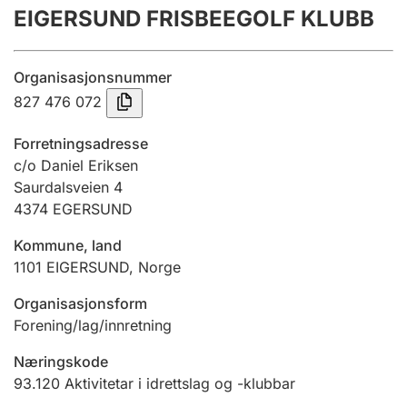
EIGERSUND FRISBEEGOLF KLUBB
Årsrekneskap
Innsending og forseinkingsgebyr
Organisasjonsnummer
827 476 072
Tinglysing
Forretningsadresse
c/o Daniel Eriksen
Saurdalsveien 4
Jeger
4374
EGERSUND
Betaling og jegeravgiftskort
Kommune, land
1101
EIGERSUND
,
Norge
Ektepaktrettleiaren
Organisasjonsform
Forening/lag/innretning
Andre tema
Næringskode
93.120
Aktivitetar i idrettslag og -klubbar