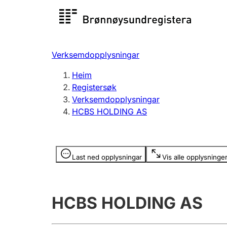
Registersøk
Aksjesel
Registrer
Verksemdopplysningar
Lag og foreining
Fleire
Heim
Registrere, endre, slette
organisa
Registersøk
Verksemdopplysningar
HCBS HOLDING AS
Tinglysing
Jeger
Betaling 
Opplysninger er skjult
Last ned opplysningar
Vis alle opplysninge
Andre tema
HCBS HOLDING AS