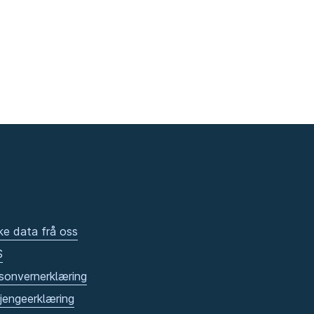
ke data frå oss
S
sonvernerklæring
gjengeerklæring