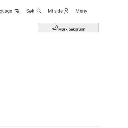
guage
Søk
Mi side
Meny
Mørk bakgrunn