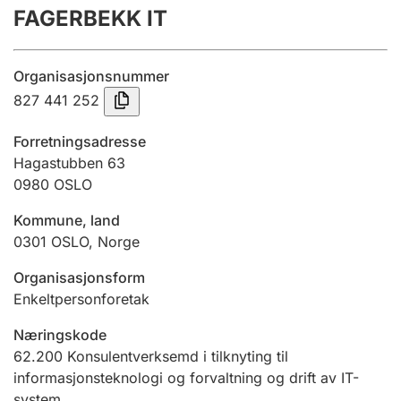
FAGERBEKK IT
Årsrekneskap
Innsending og forseinkingsgebyr
Organisasjonsnummer
827 441 252
Tinglysing
Forretningsadresse
Hagastubben 63
0980
OSLO
Jeger
Betaling og jegeravgiftskort
Kommune, land
0301
OSLO
,
Norge
Ektepaktrettleiaren
Organisasjonsform
Enkeltpersonforetak
Næringskode
Andre tema
62.200
Konsulentverksemd i tilknyting til
informasjonsteknologi og forvaltning og drift av IT-
system