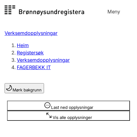
Hopp
Meny
Registersøk
til
Søk
Velg språk
innhald
Verksemdopplysningar
Aksjeselskap
Registrere, endre, slette
Heim
Registersøk
Verksemdopplysningar
Enkeltpersonføretak
FAGERBEKK IT
Registrere, endre, slette
Mørk bakgrunn
Lag og foreining
Registrere, endre, slette
Opplysninger er skjult
Last ned opplysningar
Vis alle opplysninger
Fleire organisasjonsformer