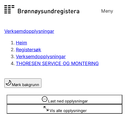
Hopp
Meny
Registersøk
til
Søk
Velg språk
innhald
Verksemdopplysningar
Aksjeselskap
Registrere, endre, slette
Heim
Registersøk
Verksemdopplysningar
Enkeltpersonføretak
THORESEN SERVICE OG MONTERING
Registrere, endre, slette
Mørk bakgrunn
Lag og foreining
Registrere, endre, slette
Opplysninger er skjult
Last ned opplysningar
Vis alle opplysninger
Fleire organisasjonsformer