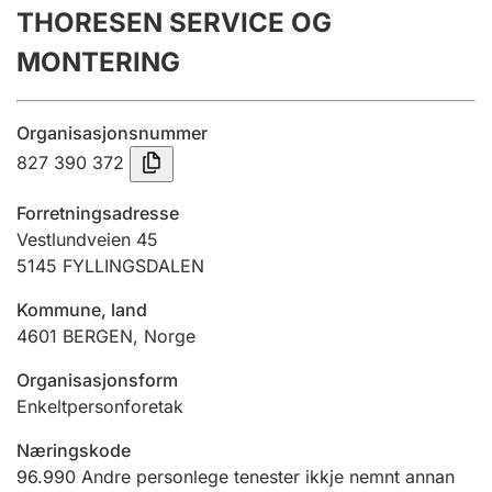
THORESEN SERVICE OG
Årsrekneskap
MONTERING
Innsending og forseinkingsgebyr
Organisasjonsnummer
Tinglysing
827 390 372
Forretningsadresse
Jeger
Vestlundveien 45
Betaling og jegeravgiftskort
5145
FYLLINGSDALEN
Kommune, land
4601
BERGEN
,
Norge
Ektepaktrettleiaren
Organisasjonsform
Enkeltpersonforetak
Andre tema
Næringskode
96.990
Andre personlege tenester ikkje nemnt annan