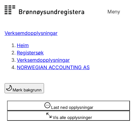
Hopp
Meny
Registersøk
til
Søk
Velg språk
innhald
Verksemdopplysningar
Aksjeselskap
Registrere, endre, slette
Heim
Registersøk
Verksemdopplysningar
Enkeltpersonføretak
NORWEGIAN ACCOUNTING AS
Registrere, endre, slette
Mørk bakgrunn
Lag og foreining
Registrere, endre, slette
Opplysninger er skjult
Last ned opplysningar
Vis alle opplysninger
Fleire organisasjonsformer