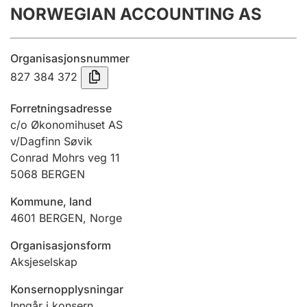
NORWEGIAN ACCOUNTING AS
Årsrekneskap
Innsending og forseinkingsgebyr
Organisasjonsnummer
827 384 372
Tinglysing
Forretningsadresse
c/o Økonomihuset AS
v/Dagfinn Søvik
Jeger
Conrad Mohrs veg 11
Betaling og jegeravgiftskort
5068
BERGEN
Kommune, land
Ektepaktrettleiaren
4601
BERGEN
,
Norge
Organisasjonsform
Aksjeselskap
Andre tema
Konsernopplysningar
Inngår i konsern