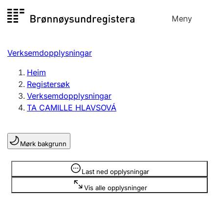
Hopp
Meny
Registersøk
til
Søk
Velg språk
innhald
Verksemdopplysningar
Aksjeselskap
Registrere, endre, slette
Heim
Registersøk
Verksemdopplysningar
Enkeltpersonføretak
TA CAMILLE HLAVSOVÁ
Registrere, endre, slette
Mørk bakgrunn
Lag og foreining
Registrere, endre, slette
Opplysninger er skjult
Last ned opplysningar
Vis alle opplysninger
Fleire organisasjonsformer