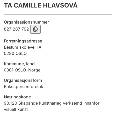
TA CAMILLE HLAVSOVÁ
Årsrekneskap
Innsending og forseinkingsgebyr
Organisasjonsnummer
827 287 792
Tinglysing
Forretningsadresse
Bestum skolevei 1A
0280
OSLO
Jeger
Betaling og jegeravgiftskort
Kommune, land
0301
OSLO
,
Norge
Ektepaktrettleiaren
Organisasjonsform
Enkeltpersonforetak
Næringskode
Andre tema
90.120
Skapande kunstnarleg verksemd innanfor
visuell kunst