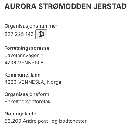
AURORA STRØMODDEN JERSTAD
Årsrekneskap
Innsending og forseinkingsgebyr
Organisasjonsnummer
827 225 142
Tinglysing
Forretningsadresse
Løvetannvegen 1
4706
VENNESLA
Jeger
Betaling og jegeravgiftskort
Kommune, land
4223
VENNESLA
,
Norge
Ektepaktrettleiaren
Organisasjonsform
Enkeltpersonforetak
Næringskode
Andre tema
53.200
Andre post- og bodtenester