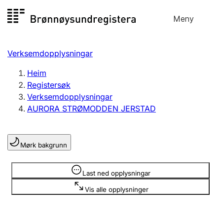
Hopp
Meny
Registersøk
til
Søk
Velg språk
innhald
Verksemdopplysningar
Aksjeselskap
Registrere, endre, slette
Heim
Registersøk
Verksemdopplysningar
Enkeltpersonføretak
AURORA STRØMODDEN JERSTAD
Registrere, endre, slette
Mørk bakgrunn
Lag og foreining
Registrere, endre, slette
Opplysninger er skjult
Last ned opplysningar
Vis alle opplysninger
Fleire organisasjonsformer