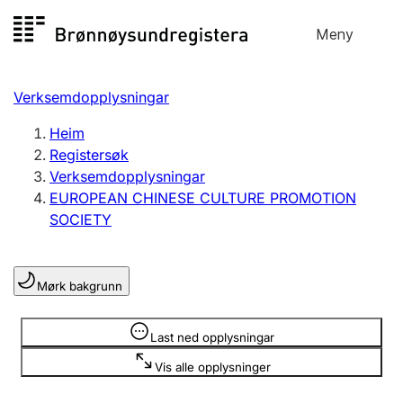
Hopp
Meny
Registersøk
til
Søk
Velg språk
innhald
Verksemdopplysningar
Aksjeselskap
Registrere, endre, slette
Heim
Registersøk
Verksemdopplysningar
Enkeltpersonføretak
EUROPEAN CHINESE CULTURE PROMOTION
Registrere, endre, slette
SOCIETY
Lag og foreining
Mørk bakgrunn
Registrere, endre, slette
Opplysninger er skjult
Last ned opplysningar
Fleire organisasjonsformer
Vis alle opplysninger