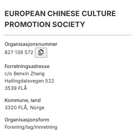
Årsrekneskap
EUROPEAN CHINESE CULTURE
Innsending og forseinkingsgebyr
PROMOTION SOCIETY
Tinglysing
Organisasjonsnummer
827 139 572
Jeger
Forretningsadresse
Betaling og jegeravgiftskort
c/o Benxin Zhang
Hallingdalsvegen 522
3539
FLÅ
Ektepaktrettleiaren
Kommune, land
3320
FLÅ
,
Norge
Andre tema
Organisasjonsform
Forening/lag/innretning