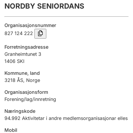
NORDBY SENIORDANS
Årsrekneskap
Innsending og forseinkingsgebyr
Organisasjonsnummer
827 124 222
Tinglysing
Forretningsadresse
Granheimtunet 3
1406
SKI
Jeger
Betaling og jegeravgiftskort
Kommune, land
3218
ÅS
,
Norge
Ektepaktrettleiaren
Organisasjonsform
Forening/lag/innretning
Næringskode
Andre tema
94.992
Aktivitetar i andre medlemsorganisasjonar elles
Mobil