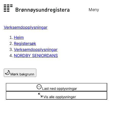
Hopp
Meny
Registersøk
til
Søk
Velg språk
innhald
Verksemdopplysningar
Aksjeselskap
Registrere, endre, slette
Heim
Registersøk
Verksemdopplysningar
Enkeltpersonføretak
NORDBY SENIORDANS
Registrere, endre, slette
Mørk bakgrunn
Lag og foreining
Registrere, endre, slette
Opplysninger er skjult
Last ned opplysningar
Vis alle opplysninger
Fleire organisasjonsformer