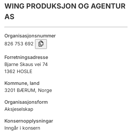
WING PRODUKSJON OG AGENTUR
Årsrekneskap
AS
Innsending og forseinkingsgebyr
Organisasjonsnummer
Tinglysing
826 753 692
Forretningsadresse
Jeger
Bjarne Skaus vei 74
Betaling og jegeravgiftskort
1362
HOSLE
Kommune, land
3201
BÆRUM
,
Norge
Ektepaktrettleiaren
Organisasjonsform
Aksjeselskap
Andre tema
Konsernopplysningar
Inngår i konsern