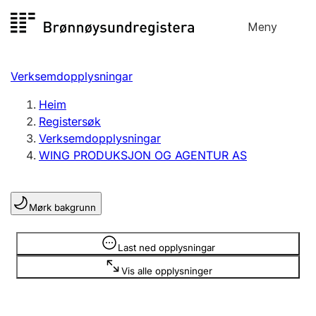
Hopp
Meny
Registersøk
til
Søk
Velg språk
innhald
Verksemdopplysningar
Aksjeselskap
Registrere, endre, slette
Heim
Registersøk
Verksemdopplysningar
Enkeltpersonføretak
WING PRODUKSJON OG AGENTUR AS
Registrere, endre, slette
Mørk bakgrunn
Lag og foreining
Registrere, endre, slette
Opplysninger er skjult
Last ned opplysningar
Vis alle opplysninger
Fleire organisasjonsformer