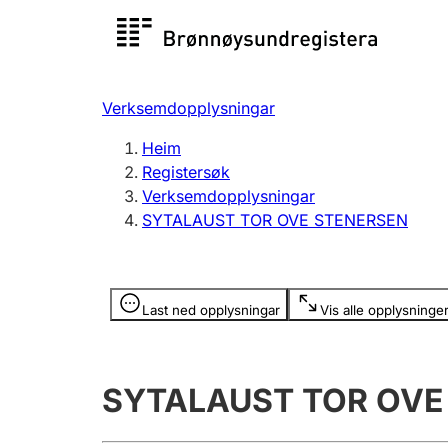
Registersøk
Aksjesel
Registrer
Verksemdopplysningar
Lag og foreining
Fleire
Heim
Registrere, endre, slette
organisa
Registersøk
Verksemdopplysningar
SYTALAUST TOR OVE STENERSEN
Tinglysing
Jeger
Betaling 
Opplysninger er skjult
Last ned opplysningar
Vis alle opplysninge
Andre tema
SYTALAUST TOR OVE