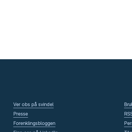
Ver obs på svindel
Bru
Presse
RS
Forenklingsbloggen
Per