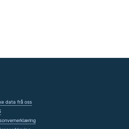
ke data frå oss
S
sonvernerklæring