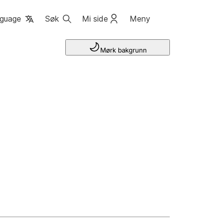
guage
Søk
Mi side
Meny
Mørk bakgrunn