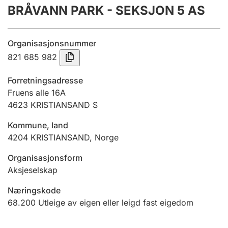
BRÅVANN PARK - SEKSJON 5 AS
Årsrekneskap
Innsending og forseinkingsgebyr
Organisasjonsnummer
821 685 982
Tinglysing
Forretningsadresse
Fruens alle 16A
4623
KRISTIANSAND S
Jeger
Betaling og jegeravgiftskort
Kommune, land
4204
KRISTIANSAND
,
Norge
Ektepaktrettleiaren
Organisasjonsform
Aksjeselskap
Næringskode
Andre tema
68.200
Utleige av eigen eller leigd fast eigedom