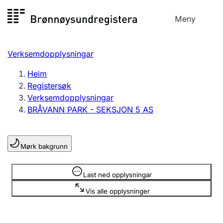
Hopp
Meny
Registersøk
til
Søk
Velg språk
innhald
Verksemdopplysningar
Aksjeselskap
Registrere, endre, slette
Heim
Registersøk
Verksemdopplysningar
Enkeltpersonføretak
BRÅVANN PARK - SEKSJON 5 AS
Registrere, endre, slette
Mørk bakgrunn
Lag og foreining
Registrere, endre, slette
Opplysninger er skjult
Last ned opplysningar
Vis alle opplysninger
Fleire organisasjonsformer