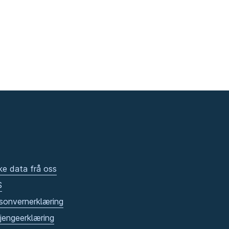
ke data frå oss
S
sonvernerklæring
gjengeerklæring