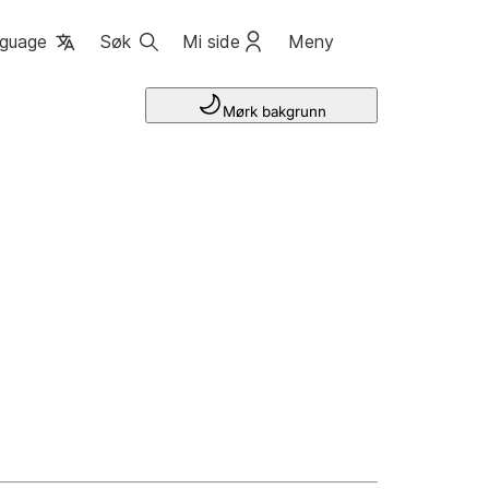
guage
Søk
Mi side
Meny
Mørk bakgrunn