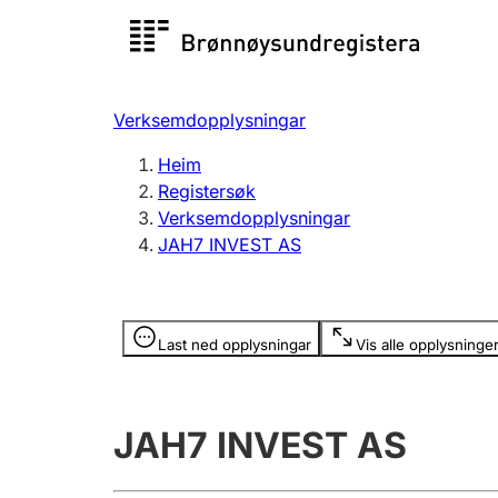
Registersøk
Aksjesel
Registrer
Verksemdopplysningar
Lag og foreining
Fleire
Heim
Registrere, endre, slette
organisa
Registersøk
Verksemdopplysningar
JAH7 INVEST AS
Tinglysing
Jeger
Betaling 
Opplysninger er skjult
Last ned opplysningar
Vis alle opplysninge
Andre tema
JAH7 INVEST AS