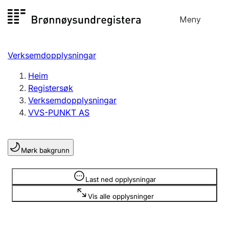
Hopp
Meny
Registersøk
til
Søk
Velg språk
innhald
Verksemdopplysningar
Aksjeselskap
Registrere, endre, slette
Heim
Registersøk
Verksemdopplysningar
Enkeltpersonføretak
VVS-PUNKT AS
Registrere, endre, slette
Mørk bakgrunn
Lag og foreining
Registrere, endre, slette
Opplysninger er skjult
Last ned opplysningar
Vis alle opplysninger
Fleire organisasjonsformer