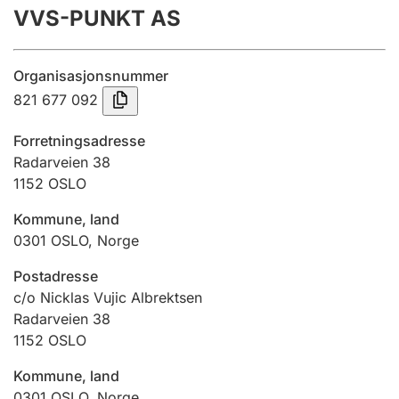
VVS-PUNKT AS
Årsrekneskap
Innsending og forseinkingsgebyr
Organisasjonsnummer
821 677 092
Tinglysing
Forretningsadresse
Radarveien 38
1152
OSLO
Jeger
Betaling og jegeravgiftskort
Kommune, land
0301
OSLO
,
Norge
Ektepaktrettleiaren
Postadresse
c/o Nicklas Vujic Albrektsen
Radarveien 38
1152
OSLO
Andre tema
Kommune, land
0301
OSLO
,
Norge