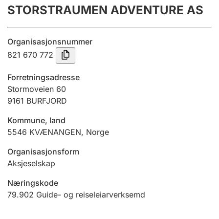
STORSTRAUMEN ADVENTURE AS
Årsrekneskap
Innsending og forseinkingsgebyr
Organisasjonsnummer
821 670 772
Tinglysing
Forretningsadresse
Stormoveien 60
9161
BURFJORD
Jeger
Betaling og jegeravgiftskort
Kommune, land
5546
KVÆNANGEN
,
Norge
Ektepaktrettleiaren
Organisasjonsform
Aksjeselskap
Næringskode
Andre tema
79.902
Guide- og reiseleiarverksemd