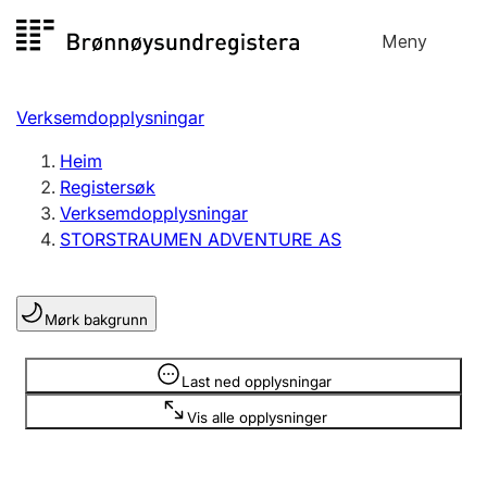
Hopp
Meny
Registersøk
til
Søk
Velg språk
innhald
Verksemdopplysningar
Aksjeselskap
Registrere, endre, slette
Heim
Registersøk
Verksemdopplysningar
Enkeltpersonføretak
STORSTRAUMEN ADVENTURE AS
Registrere, endre, slette
Mørk bakgrunn
Lag og foreining
Registrere, endre, slette
Opplysninger er skjult
Last ned opplysningar
Vis alle opplysninger
Fleire organisasjonsformer