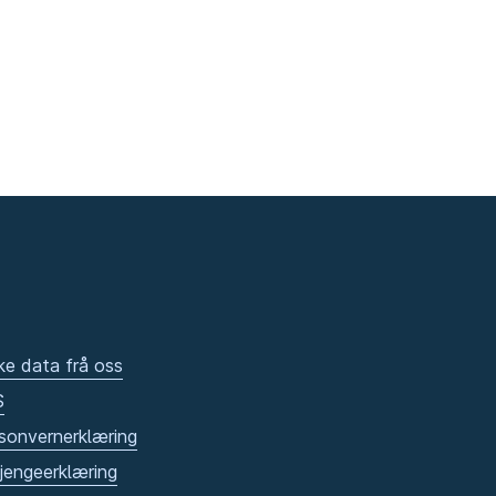
ke data frå oss
S
sonvernerklæring
gjengeerklæring