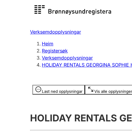
Registersøk
Aksjesel
Registrer
Verksemdopplysningar
Lag og foreining
Fleire
Heim
Registrere, endre, slette
organisa
Registersøk
Verksemdopplysningar
HOLIDAY RENTALS GEORGINA SOPHIE
Tinglysing
Jeger
Betaling 
Opplysninger er skjult
Last ned opplysningar
Vis alle opplysninge
Andre tema
HOLIDAY RENTALS G