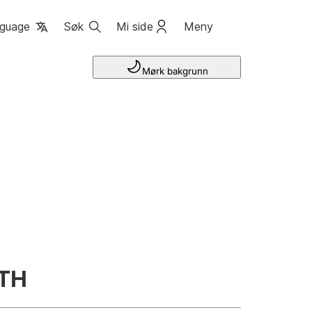
guage
Søk
Mi side
Meny
Mørk bakgrunn
TH