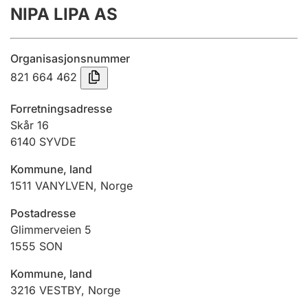
NIPA LIPA AS
Årsrekneskap
Innsending og forseinkingsgebyr
Organisasjonsnummer
821 664 462
Tinglysing
Forretningsadresse
Skår 16
6140
SYVDE
Jeger
Betaling og jegeravgiftskort
Kommune, land
1511
VANYLVEN
,
Norge
Ektepaktrettleiaren
Postadresse
Glimmerveien 5
1555
SON
Andre tema
Kommune, land
3216
VESTBY
,
Norge