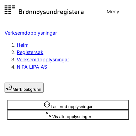
Hopp
Meny
Registersøk
til
Søk
Velg språk
innhald
Verksemdopplysningar
Aksjeselskap
Registrere, endre, slette
Heim
Registersøk
Verksemdopplysningar
Enkeltpersonføretak
NIPA LIPA AS
Registrere, endre, slette
Mørk bakgrunn
Lag og foreining
Registrere, endre, slette
Opplysninger er skjult
Last ned opplysningar
Vis alle opplysninger
Fleire organisasjonsformer