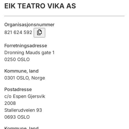
EIK TEATRO VIKA AS
Årsrekneskap
Innsending og forseinkingsgebyr
Organisasjonsnummer
821 624 592
Tinglysing
Forretningsadresse
Dronning Mauds gate 1
0250
OSLO
Jeger
Betaling og jegeravgiftskort
Kommune, land
0301
OSLO
,
Norge
Ektepaktrettleiaren
Postadresse
c/o Espen Gjersvik
2008
Stallerudveien 93
Andre tema
0693
OSLO
Kommune, land