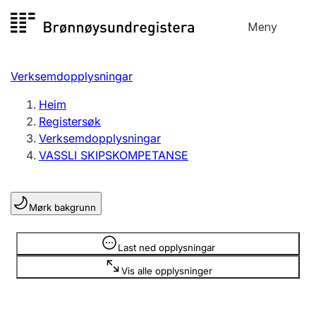
Hopp
Meny
Registersøk
til
Søk
Velg språk
innhald
Verksemdopplysningar
Aksjeselskap
Registrere, endre, slette
Heim
Registersøk
Verksemdopplysningar
Enkeltpersonføretak
VASSLI SKIPSKOMPETANSE
Registrere, endre, slette
Mørk bakgrunn
Lag og foreining
Registrere, endre, slette
Opplysninger er skjult
Last ned opplysningar
Vis alle opplysninger
Fleire organisasjonsformer