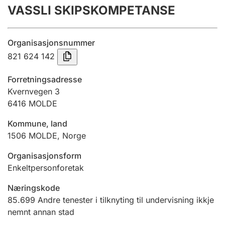
VASSLI SKIPSKOMPETANSE
Årsrekneskap
Innsending og forseinkingsgebyr
Organisasjonsnummer
821 624 142
Tinglysing
Forretningsadresse
Kvernvegen 3
6416
MOLDE
Jeger
Betaling og jegeravgiftskort
Kommune, land
1506
MOLDE
,
Norge
Ektepaktrettleiaren
Organisasjonsform
Enkeltpersonforetak
Næringskode
Andre tema
85.699
Andre tenester i tilknyting til undervisning ikkje
nemnt annan stad