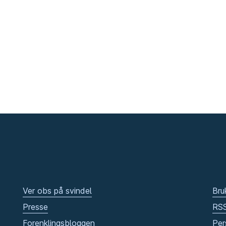
Ver obs på svindel
Bru
Presse
RS
Forenklingsbloggen
Per