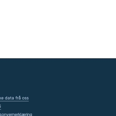
ke data frå oss
S
sonvernerklæring