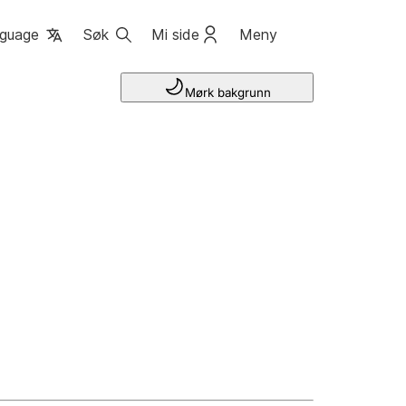
guage
Søk
Mi side
Meny
Mørk bakgrunn