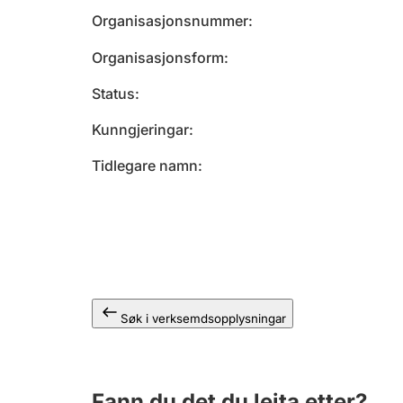
Organisasjonsnummer
Organisasjonsform
Status
Kunngjeringar
Tidlegare namn
Søk i verksemdsopplysningar
Fann du det du leita etter?