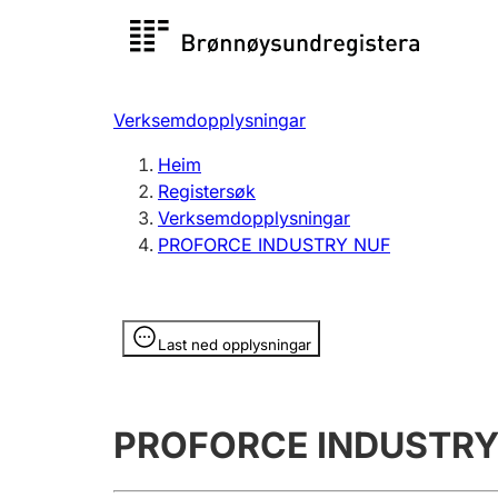
Registersøk
Aksjesel
Registrer
Verksemdopplysningar
Lag og foreining
Fleire
Heim
Registrere, endre, slette
organisa
Registersøk
Verksemdopplysningar
PROFORCE INDUSTRY NUF
Tinglysing
Jeger
Betaling 
Opplysninger er skjult
Last ned opplysningar
Andre tema
PROFORCE INDUSTRY