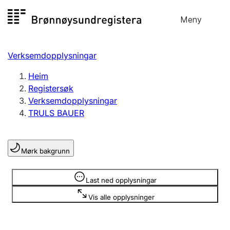
Hopp
Meny
Registersøk
til
Søk
Velg språk
innhald
Verksemdopplysningar
Aksjeselskap
Registrere, endre, slette
Heim
Registersøk
Verksemdopplysningar
Enkeltpersonføretak
TRULS BAUER
Registrere, endre, slette
Mørk bakgrunn
Lag og foreining
Registrere, endre, slette
Opplysninger er skjult
Last ned opplysningar
Vis alle opplysninger
Fleire organisasjonsformer