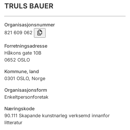
TRULS BAUER
Årsrekneskap
Innsending og forseinkingsgebyr
Organisasjonsnummer
821 609 062
Tinglysing
Forretningsadresse
Håkons gate 10B
0652
OSLO
Jeger
Betaling og jegeravgiftskort
Kommune, land
0301
OSLO
,
Norge
Ektepaktrettleiaren
Organisasjonsform
Enkeltpersonforetak
Næringskode
Andre tema
90.111
Skapande kunstnarleg verksemd innanfor
litteratur