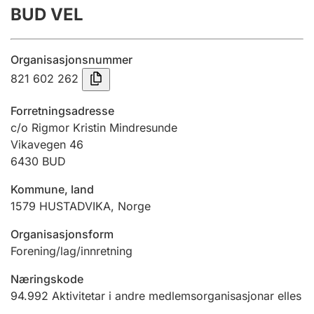
BUD VEL
Årsrekneskap
Innsending og forseinkingsgebyr
Organisasjonsnummer
821 602 262
Tinglysing
Forretningsadresse
c/o Rigmor Kristin Mindresunde
Vikavegen 46
Jeger
6430
BUD
Betaling og jegeravgiftskort
Kommune, land
1579
HUSTADVIKA
,
Norge
Ektepaktrettleiaren
Organisasjonsform
Forening/lag/innretning
Andre tema
Næringskode
94.992
Aktivitetar i andre medlemsorganisasjonar elles