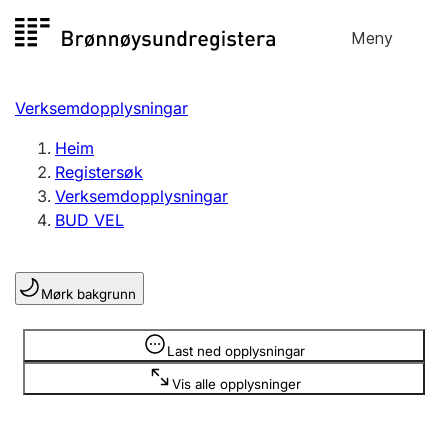
Hopp
Meny
Registersøk
til
Søk
Velg språk
innhald
Verksemdopplysningar
Aksjeselskap
Registrere, endre, slette
Heim
Registersøk
Verksemdopplysningar
Enkeltpersonføretak
BUD VEL
Registrere, endre, slette
Mørk bakgrunn
Lag og foreining
Registrere, endre, slette
Opplysninger er skjult
Last ned opplysningar
Vis alle opplysninger
Fleire organisasjonsformer