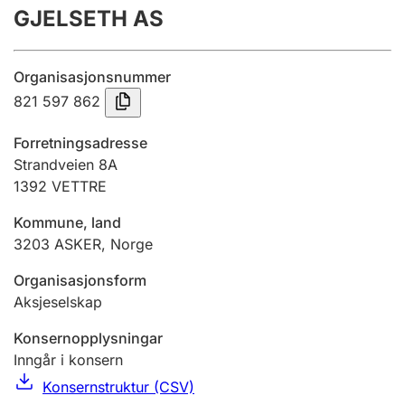
GJELSETH AS
Årsrekneskap
Innsending og forseinkingsgebyr
Organisasjonsnummer
821 597 862
Tinglysing
Forretningsadresse
Strandveien 8A
1392
VETTRE
Jeger
Betaling og jegeravgiftskort
Kommune, land
3203
ASKER
,
Norge
Ektepaktrettleiaren
Organisasjonsform
Aksjeselskap
Konsernopplysningar
Andre tema
Inngår i konsern
Konsernstruktur (CSV)