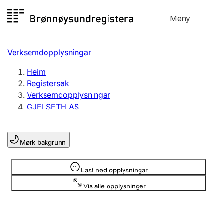
Hopp
Meny
Registersøk
til
Søk
Velg språk
innhald
Verksemdopplysningar
Aksjeselskap
Registrere, endre, slette
Heim
Registersøk
Verksemdopplysningar
Enkeltpersonføretak
GJELSETH AS
Registrere, endre, slette
Mørk bakgrunn
Lag og foreining
Registrere, endre, slette
Opplysninger er skjult
Last ned opplysningar
Vis alle opplysninger
Fleire organisasjonsformer