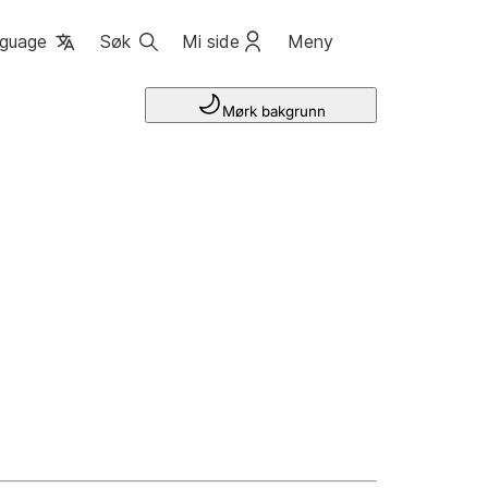
guage
Søk
Mi side
Meny
Mørk bakgrunn