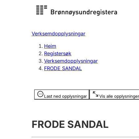
Registersøk
Aksjesel
Registrer
Verksemdopplysningar
Lag og foreining
Fleire
Heim
Registrere, endre, slette
organisa
Registersøk
Verksemdopplysningar
FRODE SANDAL
Tinglysing
Jeger
Betaling 
Opplysninger er skjult
Last ned opplysningar
Vis alle opplysninge
Andre tema
FRODE SANDAL