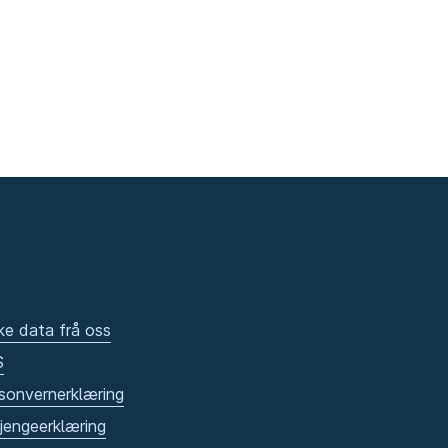
ke data frå oss
S
sonvernerklæring
gjengeerklæring