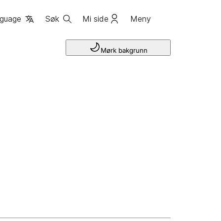
guage
Søk
Mi side
Meny
Mørk bakgrunn