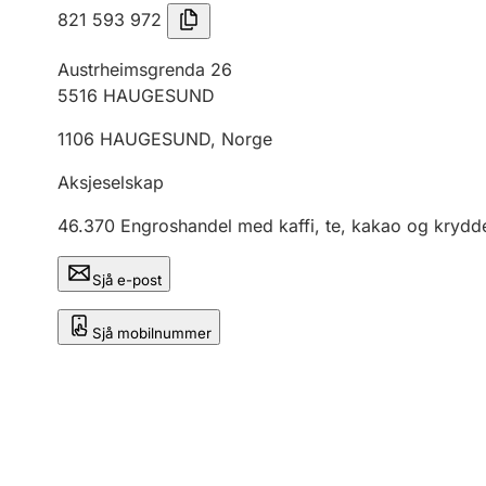
821 593 972
Austrheimsgrenda 26
5516
HAUGESUND
1106
HAUGESUND
,
Norge
Aksjeselskap
46.370
Engroshandel med kaffi, te, kakao og krydd
Sjå e-post
Sjå mobilnummer