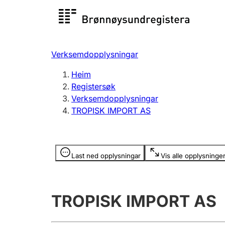
Registersøk
Aksjesel
Registrer
Verksemdopplysningar
Lag og foreining
Fleire
Heim
Registrere, endre, slette
organisa
Registersøk
Verksemdopplysningar
TROPISK IMPORT AS
Tinglysing
Jeger
Betaling 
Opplysninger er skjult
Last ned opplysningar
Vis alle opplysninge
Andre tema
TROPISK IMPORT AS