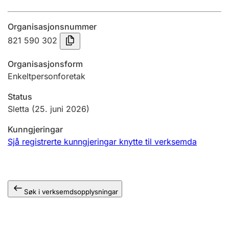
Årsrekneskap
Organisasjonsnummer
Innsending og forseinkingsgebyr
821 590 302
Organisasjonsform
Tinglysing
Enkeltpersonforetak
Status
Jeger
Sletta
(25. juni 2026)
Betaling og jegeravgiftskort
Kunngjeringar
Sjå registrerte kunngjeringar knytte til verksemda
Ektepaktrettleiaren
Søk i verksemdsopplysningar
Andre tema