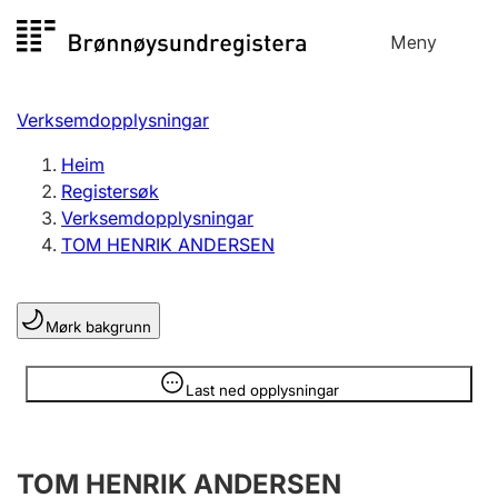
Hopp
Meny
Registersøk
til
Søk
Velg språk
innhald
Verksemdopplysningar
Aksjeselskap
Registrere, endre, slette
Heim
Registersøk
Verksemdopplysningar
Enkeltpersonføretak
TOM HENRIK ANDERSEN
Registrere, endre, slette
Mørk bakgrunn
Lag og foreining
Registrere, endre, slette
Opplysninger er skjult
Last ned opplysningar
Fleire organisasjonsformer
TOM HENRIK ANDERSEN