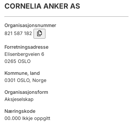
CORNELIA ANKER AS
Årsrekneskap
Innsending og forseinkingsgebyr
Organisasjonsnummer
821 587 182
Tinglysing
Forretningsadresse
Elisenbergveien 6
0265
OSLO
Jeger
Betaling og jegeravgiftskort
Kommune, land
0301
OSLO
,
Norge
Ektepaktrettleiaren
Organisasjonsform
Aksjeselskap
Næringskode
Andre tema
00.000
Ikkje oppgitt