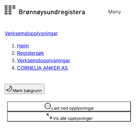
Hopp
Meny
Registersøk
til
Søk
Velg språk
innhald
Verksemdopplysningar
Aksjeselskap
Registrere, endre, slette
Heim
Registersøk
Verksemdopplysningar
Enkeltpersonføretak
CORNELIA ANKER AS
Registrere, endre, slette
Mørk bakgrunn
Lag og foreining
Registrere, endre, slette
Opplysninger er skjult
Last ned opplysningar
Vis alle opplysninger
Fleire organisasjonsformer