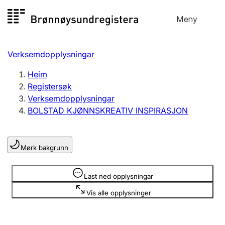
Hopp
Meny
Registersøk
til
Søk
Velg språk
innhald
Verksemdopplysningar
Aksjeselskap
Registrere, endre, slette
Heim
Registersøk
Verksemdopplysningar
Enkeltpersonføretak
BOLSTAD KJØNNSKREATIV INSPIRASJON
Registrere, endre, slette
Mørk bakgrunn
Lag og foreining
Registrere, endre, slette
Opplysninger er skjult
Last ned opplysningar
Vis alle opplysninger
Fleire organisasjonsformer