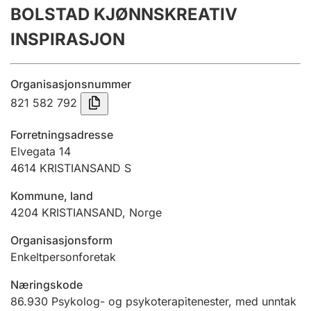
BOLSTAD KJØNNSKREATIV
Årsrekneskap
INSPIRASJON
Innsending og forseinkingsgebyr
Organisasjonsnummer
Tinglysing
821 582 792
Forretningsadresse
Jeger
Elvegata 14
Betaling og jegeravgiftskort
4614
KRISTIANSAND S
Kommune, land
4204
KRISTIANSAND
,
Norge
Ektepaktrettleiaren
Organisasjonsform
Enkeltpersonforetak
Andre tema
Næringskode
86.930
Psykolog- og psykoterapitenester, med unntak