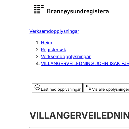
Registersøk
Aksjesel
Registrer
Verksemdopplysningar
Lag og foreining
Fleire
Heim
Registrere, endre, slette
organisa
Registersøk
Verksemdopplysningar
VILLANGERVEILEDNING JOHN ISAK FJ
Tinglysing
Jeger
Betaling 
Opplysninger er skjult
Last ned opplysningar
Vis alle opplysninge
Andre tema
VILLANGERVEILEDNIN