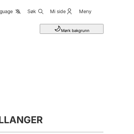
guage
Søk
Mi side
Meny
Mørk bakgrunn
ILLANGER