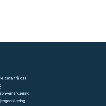
ke data frå oss
S
sonvernerklæring
gjengeerklæring