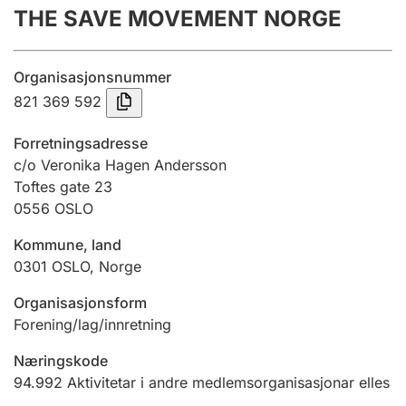
THE SAVE MOVEMENT NORGE
Årsrekneskap
Innsending og forseinkingsgebyr
Organisasjonsnummer
821 369 592
Tinglysing
Forretningsadresse
c/o Veronika Hagen Andersson
Toftes gate 23
Jeger
0556
OSLO
Betaling og jegeravgiftskort
Kommune, land
0301
OSLO
,
Norge
Ektepaktrettleiaren
Organisasjonsform
Forening/lag/innretning
Andre tema
Næringskode
94.992
Aktivitetar i andre medlemsorganisasjonar elles