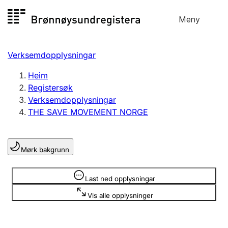
Hopp
Meny
Registersøk
til
Søk
Velg språk
innhald
Verksemdopplysningar
Aksjeselskap
Registrere, endre, slette
Heim
Registersøk
Verksemdopplysningar
Enkeltpersonføretak
THE SAVE MOVEMENT NORGE
Registrere, endre, slette
Mørk bakgrunn
Lag og foreining
Registrere, endre, slette
Opplysninger er skjult
Last ned opplysningar
Vis alle opplysninger
Fleire organisasjonsformer