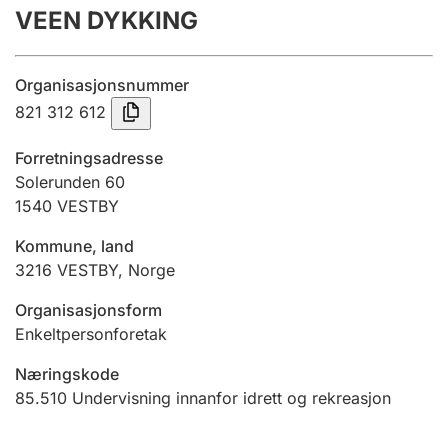
VEEN DYKKING
Årsrekneskap
Innsending og forseinkingsgebyr
Organisasjonsnummer
821 312 612
Tinglysing
Forretningsadresse
Solerunden 60
1540
VESTBY
Jeger
Betaling og jegeravgiftskort
Kommune, land
3216
VESTBY
,
Norge
Ektepaktrettleiaren
Organisasjonsform
Enkeltpersonforetak
Næringskode
Andre tema
85.510
Undervisning innanfor idrett og rekreasjon