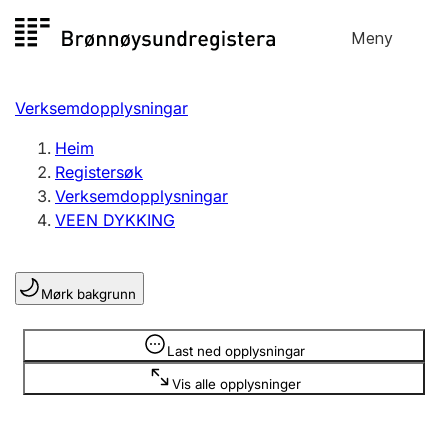
Hopp
Meny
Registersøk
til
Søk
Velg språk
innhald
Verksemdopplysningar
Aksjeselskap
Registrere, endre, slette
Heim
Registersøk
Verksemdopplysningar
Enkeltpersonføretak
VEEN DYKKING
Registrere, endre, slette
Mørk bakgrunn
Lag og foreining
Registrere, endre, slette
Opplysninger er skjult
Last ned opplysningar
Vis alle opplysninger
Fleire organisasjonsformer