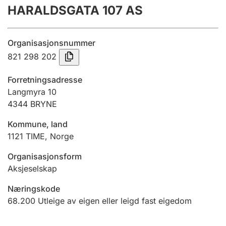
HARALDSGATA 107 AS
Årsrekneskap
Innsending og forseinkingsgebyr
Organisasjonsnummer
821 298 202
Tinglysing
Forretningsadresse
Langmyra 10
4344
BRYNE
Jeger
Betaling og jegeravgiftskort
Kommune, land
1121
TIME
,
Norge
Ektepaktrettleiaren
Organisasjonsform
Aksjeselskap
Næringskode
Andre tema
68.200
Utleige av eigen eller leigd fast eigedom