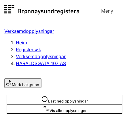
Hopp
Meny
Registersøk
til
Søk
Velg språk
innhald
Verksemdopplysningar
Aksjeselskap
Registrere, endre, slette
Heim
Registersøk
Verksemdopplysningar
Enkeltpersonføretak
HARALDSGATA 107 AS
Registrere, endre, slette
Mørk bakgrunn
Lag og foreining
Registrere, endre, slette
Opplysninger er skjult
Last ned opplysningar
Vis alle opplysninger
Fleire organisasjonsformer